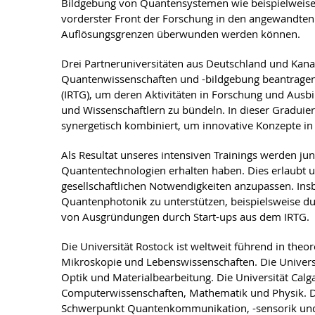
Bildgebung von Quantensystemen wie beispielweise
vorderster Front der Forschung in den angewandten
Auflösungsgrenzen überwunden werden können.
Drei Partneruniversitäten aus Deutschland und Kana
Quantenwissenschaften und -bildgebung beantragen d
(IRTG), um deren Aktivitäten in Forschung und Ausb
und Wissenschaftlern zu bündeln. In dieser Gradui
synergetisch kombiniert, um innovative Konzepte in
Als Resultat unseres intensiven Trainings werden 
Quantentechnologien erhalten haben. Dies erlaubt u
gesellschaftlichen Notwendigkeiten anzupassen. Ins
Quantenphotonik zu unterstützen, beispielsweise dur
von Ausgründungen durch Start-ups aus dem IRTG.
Die Universität Rostock ist weltweit führend in th
Mikroskopie und Lebenswissenschaften. Die Universit
Optik und Materialbearbeitung. Die Universität Calg
Computerwissenschaften, Mathematik und Physik. D
Schwerpunkt Quantenkommunikation, -sensorik und 