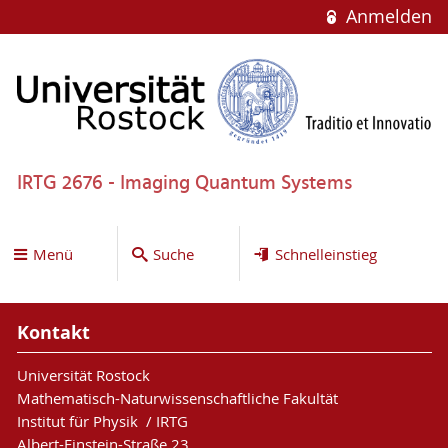
Anmelden
IRTG 2676 - Imaging Quantum Systems
Menü
Suche
Schnelleinstieg
Kontakt
Universität Rostock
Mathematisch-Naturwissenschaftliche Fakultät
Institut für Physik / IRTG
Albert-Einstein-Straße 23