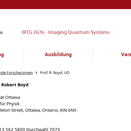
IRTG 2676 - Imaging Quantum Systems
ng
Ausbildung
Ver
nde Forscher:innen
Prof. R. Boyd, UO
. Robert Boyd
tät Ottawa
für Physik
eton Street, Ottawa, Ontario, KIN 6N5
613 562 5800 Durchwahl 7073