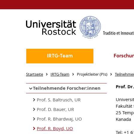
IRTG-Team
Forschu
Startseite
IRTG-Team
Projektleiter (PIs)
Teilnehme
Prof. Dr
Teilnehmende Forscher:innen
Universi
Prof. S. Baltrusch, UR
Fakultät 
Prof. D. Bauer, UR
25 Templ
Prof. R. Bhardwaj, UO
Kanada
Prof. R. Boyd, UO
Tel: +1 